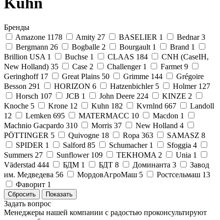
Kuhn
Бренды
Amazone
1178
Amity
27
BASELIER
1
Bednar
3
Bergmann
26
Bogballe
2
Bourgault
1
Brand
1
Brillion USA
1
Buchse
1
CLAAS
184
CNH (CaseIH,
New Holland)
35
Case
2
Challenger
1
Farmet
9
Geringhoff
17
Great Plains
50
Grimme
144
Grégoire
Besson
291
HORIZON
6
Hatzenbichler
5
Holmer
127
Horsch
107
JCB
1
John Deere
224
KINZE
2
Knoche
5
Krone
12
Kuhn
182
Kvrnlnd
667
Landoll
12
Lemken
695
MATERMACC
10
Macdon
1
Machnio Gacpardo
310
Morris
37
New Holland
4
PÖTTINGER
5
Quivogne
18
Ropa
363
SAMASZ
8
SPIDER
1
Salford
85
Schumacher
1
Sfoggia
4
Summers
27
Sunflower
109
TEKHOMA
2
Unia
1
Väderstad
444
БДМ
1
БДТ
8
Доминанта
3
Завод
им. Медведева
56
МордовАгроМаш
5
Ростсельмаш
13
Фаворит
1
Задать вопрос
Менеджеры нашей компании с радостью проконсультируют