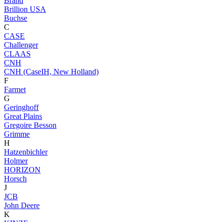
Brand
Brillion USA
Buchse
C
CASE
Challenger
CLAAS
CNH
CNH (CaseIH, New Holland)
F
Farmet
G
Geringhoff
Great Plains
Gregoire Besson
Grimme
H
Hatzenbichler
Holmer
HORIZON
Horsch
J
JCB
John Deere
K