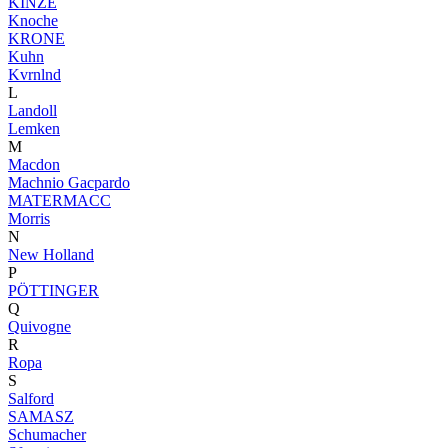
KINZE
Knoche
KRONE
Kuhn
Kvrnlnd
L
Landoll
Lemken
M
Macdon
Machnio Gacpardo
MATERMACC
Morris
N
New Holland
P
PÖTTINGER
Q
Quivogne
R
Ropa
S
Salford
SAMASZ
Schumacher