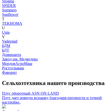
Sfoggia
SPIDER
Summers
Sunflower
T
TEKHOMA
U
Unia
V
Vaderstad
БДМ
БДТ
Доминанта
Завод им. Медведева
МордовАгроМаш
Ростсельмаш
Фаворит
Сельхозтехника нашего производства
Плуг оборотный ASN ON LAND
Плуг дает ровную вспашку благодаря прочности и точной
настройке.