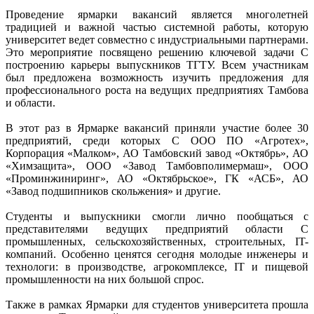
Проведение ярмарки вакансий является многолетней
традицией и важной частью системной работы, которую
университет ведет совместно с индустриальными партнерами.
Это мероприятие посвящено решению ключевой задачи C
построению карьеры выпускников ТГТУ. Всем участникам
был предложена возможность изучить предложения для
профессионального роста на ведущих предприятиях Тамбова
и области.
В этот раз в Ярмарке вакансий приняли участие более 30
предприятий, среди которых C ООО ПО «Агротех»,
Корпорация «Малком», АО Тамбовский завод «Октябрь», АО
«Химзащита», ООО «Завод Тамбовполимермаш», ООО
«Проминжиниринг», АО «Октябрьское», ГК «АСБ», АО
«Завод подшипников скольжения» и другие.
Студенты и выпускники смогли лично пообщаться с
представителями ведущих предприятий области C
промышленных, сельскохозяйственных, строительных, IT-
компаний. Особенно ценятся сегодня молодые инженеры и
технологи: в производстве, агрокомплексе, IT и пищевой
промышленности на них большой спрос.
Также в рамках Ярмарки для студентов университета прошла