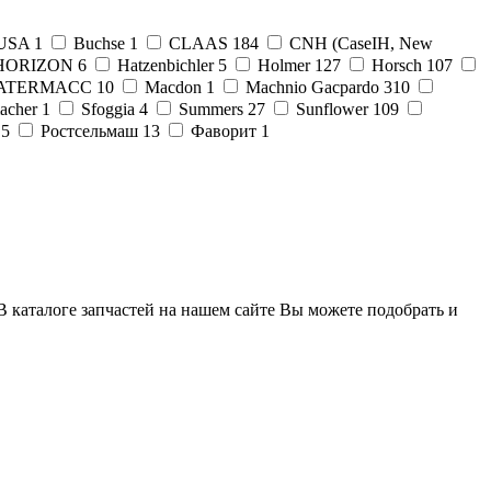
 USA
1
Buchse
1
CLAAS
184
CNH (CaseIH, New
HORIZON
6
Hatzenbichler
5
Holmer
127
Horsch
107
ATERMACC
10
Macdon
1
Machnio Gacpardo
310
acher
1
Sfoggia
4
Summers
27
Sunflower
109
5
Ростсельмаш
13
Фаворит
1
В каталоге запчастей на нашем сайте Вы можете подобрать и