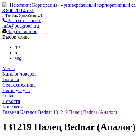
8 800 200 46 31
г. Тамбов, Урожайная, 2Л
Заказать звонок
info@poagroteh.ru
Задать вопрос
Выбор языка:
rus
rus
eng
Меню
Каталог товаров
Главная
Сельхозтехника
Наши услуги
О нас
Новости
Контакты
Главная
Каталог
Bednar
131219 Палец Bednar (Аналог)
131219 Палец Bednar (Аналог)