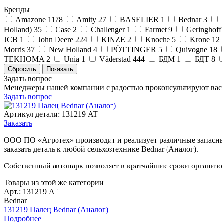
Бренды
Amazone
1178
Amity
27
BASELIER
1
Bednar
3
Holland)
35
Case
2
Challenger
1
Farmet
9
Geringhoff
JCB
1
John Deere
224
KINZE
2
Knoche
5
Krone
12
Morris
37
New Holland
4
PÖTTINGER
5
Quivogne
18
TEKHOMA
2
Unia
1
Väderstad
444
БДМ
1
БДТ
8
Задать вопрос
Менеджеры нашей компании с радостью проконсультируют вас
Задать вопрос
Артикул детали: 131219 AT
Заказать
ООО ПО «Агротех» производит и реализует различные запасные
заказать деталь к любой сельхозтехнике Bednar (Аналог).
Собственный автопарк позволяет в кратчайшие сроки организо
Товары из этой же категории
Арт.: 131219 AT
Bednar
131219 Палец Bednar (Аналог)
Подробнее