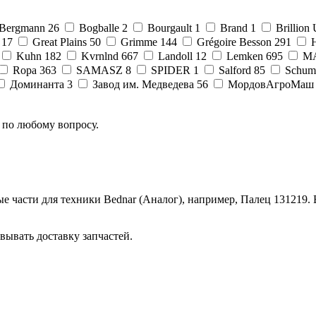
Bergmann
26
Bogballe
2
Bourgault
1
Brand
1
Brillion
17
Great Plains
50
Grimme
144
Grégoire Besson
291
Kuhn
182
Kvrnlnd
667
Landoll
12
Lemken
695
M
Ropa
363
SAMASZ
8
SPIDER
1
Salford
85
Schum
Доминанта
3
Завод им. Медведева
56
МордовАгроМаш
 по любому вопросу.
 части для техники Bednar (Аналог), например, Палец 131219. 
вывать доставку запчастей.