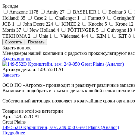
Бренды
Amazone
1178
Amity
27
BASELIER
1
Bednar
3
Holland)
35
Case
2
Challenger
1
Farmet
9
Geringhoff
JCB
1
John Deere
224
KINZE
2
Knoche
5
Krone
12
Morris
37
New Holland
4
PÖTTINGER
5
Quivogne
18
TEKHOMA
2
Unia
1
Väderstad
444
БДМ
1
БДТ
8
Задать вопрос
Менеджеры нашей компании с радостью проконсультируют вас
Задать вопрос
Артикул детали: 149-552D AT
Заказать
ООО ПО «Агротех» производит и реализует различные запасные 
Вы можете подобрать и заказать деталь к любой сельхозтехнике 
Собственный автопарк позволяет в кратчайшие сроки организо
Товары из этой же категории
Арт.: 149-552D AT
Great Plains
149-552D Кронштейн, зам. 249-050 Great Plains (Аналог)
Подробнее