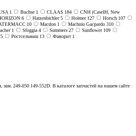
 USA
1
Buchse
1
CLAAS
184
CNH (CaseIH, New
HORIZON
6
Hatzenbichler
5
Holmer
127
Horsch
107
ATERMACC
10
Macdon
1
Machnio Gacpardo
310
acher
1
Sfoggia
4
Summers
27
Sunflower
109
5
Ростсельмаш
13
Фаворит
1
 зам. 249-050 149-552D. В каталоге запчастей на нашем сайте