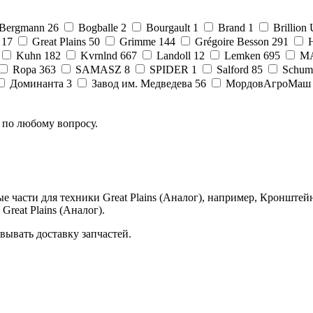
Bergmann
26
Bogballe
2
Bourgault
1
Brand
1
Brillion
17
Great Plains
50
Grimme
144
Grégoire Besson
291
Kuhn
182
Kvrnlnd
667
Landoll
12
Lemken
695
M
Ropa
363
SAMASZ
8
SPIDER
1
Salford
85
Schum
Доминанта
3
Завод им. Медведева
56
МордовАгроМаш
 по любому вопросу.
части для техники Great Plains (Аналог), например, Кронштейн,
Great Plains (Аналог).
вывать доставку запчастей.