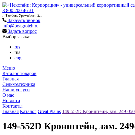
8 800 200 46 31
г. Тамбов, Урожайная, 2Л
Заказать звонок
info@poagroteh.ru
Задать вопрос
Выбор языка:
rus
rus
eng
Меню
Каталог товаров
Главная
Сельхозтехника
Наши услуги
О нас
Новости
Контакты
Главная
Каталог
Great Plains
149-552D Кронштейн, зам. 249-050 
149-552D Кронштейн, зам. 249-