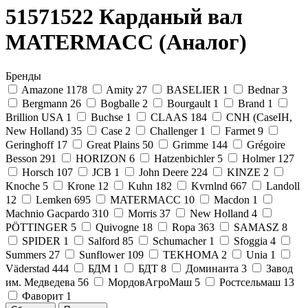
51571522 Карданый вал
MATERMACC (Аналог)
Бренды
Amazone
1178
Amity
27
BASELIER
1
Bednar
3
Bergmann
26
Bogballe
2
Bourgault
1
Brand
1
Brillion USA
1
Buchse
1
CLAAS
184
CNH (CaseIH,
New Holland)
35
Case
2
Challenger
1
Farmet
9
Geringhoff
17
Great Plains
50
Grimme
144
Grégoire
Besson
291
HORIZON
6
Hatzenbichler
5
Holmer
127
Horsch
107
JCB
1
John Deere
224
KINZE
2
Knoche
5
Krone
12
Kuhn
182
Kvrnlnd
667
Landoll
12
Lemken
695
MATERMACC
10
Macdon
1
Machnio Gacpardo
310
Morris
37
New Holland
4
PÖTTINGER
5
Quivogne
18
Ropa
363
SAMASZ
8
SPIDER
1
Salford
85
Schumacher
1
Sfoggia
4
Summers
27
Sunflower
109
TEKHOMA
2
Unia
1
Väderstad
444
БДМ
1
БДТ
8
Доминанта
3
Завод
им. Медведева
56
МордовАгроМаш
5
Ростсельмаш
13
Фаворит
1