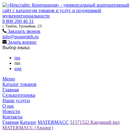
8 800 200 46 31
г. Тамбов, Урожайная, 2Л
Заказать звонок
info@poagroteh.ru
Задать вопрос
Выбор языка:
rus
rus
eng
Меню
Каталог товаров
Главная
Сельхозтехника
Наши услуги
О нас
Новости
Контакты
Главная
Каталог
MATERMACC
51571522 Карданый вал
MATERMACC (Аналог)