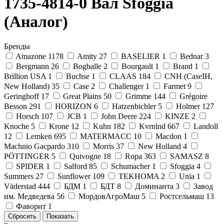
1735-4814-0 Вал Sfoggia
(Аналог)
Бренды
Amazone
1178
Amity
27
BASELIER
1
Bednar
3
Bergmann
26
Bogballe
2
Bourgault
1
Brand
1
Brillion USA
1
Buchse
1
CLAAS
184
CNH (CaseIH,
New Holland)
35
Case
2
Challenger
1
Farmet
9
Geringhoff
17
Great Plains
50
Grimme
144
Grégoire
Besson
291
HORIZON
6
Hatzenbichler
5
Holmer
127
Horsch
107
JCB
1
John Deere
224
KINZE
2
Knoche
5
Krone
12
Kuhn
182
Kvrnlnd
667
Landoll
12
Lemken
695
MATERMACC
10
Macdon
1
Machnio Gacpardo
310
Morris
37
New Holland
4
PÖTTINGER
5
Quivogne
18
Ropa
363
SAMASZ
8
SPIDER
1
Salford
85
Schumacher
1
Sfoggia
4
Summers
27
Sunflower
109
TEKHOMA
2
Unia
1
Väderstad
444
БДМ
1
БДТ
8
Доминанта
3
Завод
им. Медведева
56
МордовАгроМаш
5
Ростсельмаш
13
Фаворит
1